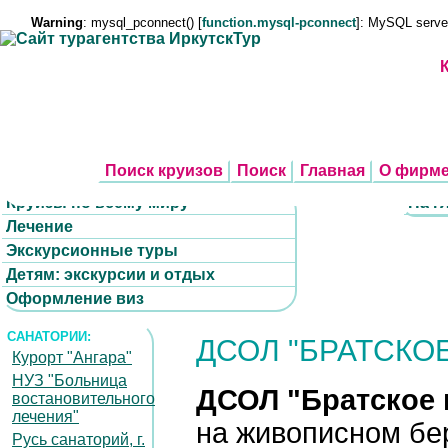
Warning
: mysql_pconnect() [
function.mysql-pconnect
]: MySQL serve
Поиск круизов
Поиск
Главная
О фирм
Круизы по всему миру
На г
Лечение
Экскурсионные туры
Детям: экскурсии и отдых
Оформление виз
САНАТОРИИ:
ДСОЛ "БРАТСКО
Курорт "Ангара"
НУЗ "Больница
ДСОЛ "Братское 
востановительного
лечения"
на живописном бе
Русь санаторий, г.