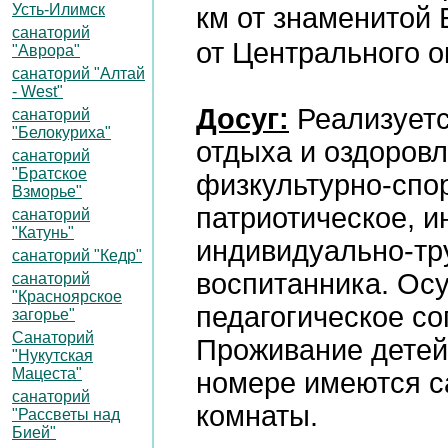
Усть-Илимск
км от знаменитой 
санаторий
от Центрального о
"Аврора"
санаторий "Алтай
- West"
Досуг:
Реализуетс
санаторий
"Белокуриха"
отдыха и оздоровл
санаторий
"Братское
физкультурно-спо
Взморье"
патриотическое, и
санаторий
"Катунь"
индивидуально-тр
санаторий "Кедр"
воспитанника. Ос
санаторий
"Красноярское
педагогическое с
загорье"
Санаторий
Проживание детей
"Нукутская
Мацеста"
номере имеются с
санаторий
комнаты.
"Рассветы над
Бией"