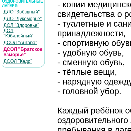
ОЗДОРОВИТЕЛЬНЫЕ
- копии медицинск
ЛАГЕРЯ:
ДЛО "Звёздный"
свидетельства о р
ДЛО "Лукоморье"
- туалетные и сан
ДОЛ "Здоровье"
ДОЛ
принадлежности,
"Юбилейный"
- спортивную обув
ДСОЛ "Ангара"
ДСОЛ "Братское
- удобную обувь,
взморье"
- сменную обувь,
ДСОЛ "Кедр"
- тёплые вещи,
- нарядную одежду
- головной убор.
Каждый ребёнок о
оздоровительного 
пребывания в лаге