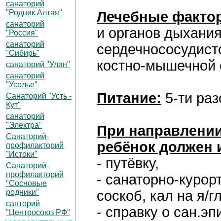
санаторий
"Родник Алтая"
Лечебные факто
санаторий
и органов дыхания
"Россия"
санаторий
сердечнососудисто
"Сибирь"
костно-мышечной 
санаторий "Улан"
санаторий
"Усолье"
Питание:
5-ти раз
Санаторий "Усть -
Кут"
санаторий
"Электра"
При направлении
Санаторий-
ребёнок должен 
профилакторий
"Истоки"
- путёвку,
Санаторий-
профилакторий
- санаторно-курорт
"Сосновые
родники"
соскоб, кал на я/г
санторий
- справку о сан.э
"Центросоюз РФ"