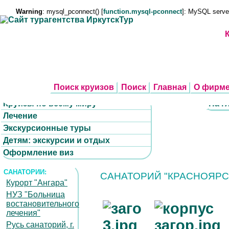
Warning
: mysql_pconnect() [
function.mysql-pconnect
]: MySQL serve
Поиск круизов
Поиск
Главная
О фирм
Круизы по всему миру
На г
Лечение
Экскурсионные туры
Детям: экскурсии и отдых
Оформление виз
САНАТОРИИ:
САНАТОРИЙ "КРАСНОЯРС
Курорт "Ангара"
НУЗ "Больница
востановительного
лечения"
Русь санаторий, г.