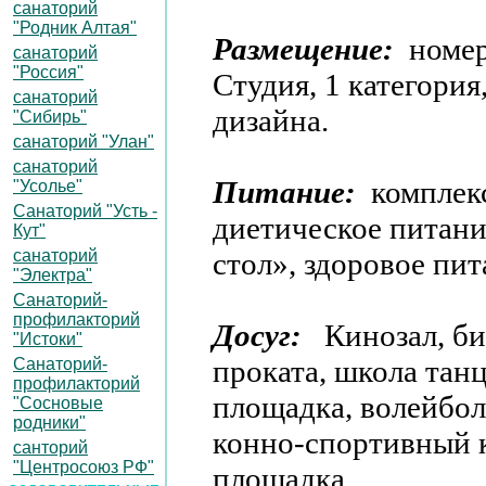
санаторий
"Родник Алтая"
Размещение:
номер
санаторий
"Россия"
Студия, 1 категория
санаторий
дизайна.
"Сибирь"
санаторий "Улан"
санаторий
Питание:
комплек
"Усолье"
Санаторий "Усть -
диетическое питани
Кут"
санаторий
стол», здоровое пит
"Электра"
Санаторий-
профилакторий
Досуг:
Кинозал, би
"Истоки"
проката, школа тан
Санаторий-
профилакторий
площадка, волейбол
"Сосновые
родники"
конно-спортивный к
санторий
"Центросоюз РФ"
площадка.